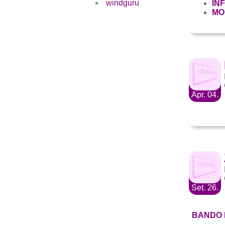
windguru
IN
MO
Apr. 04.
Set. 26.
BANDO 