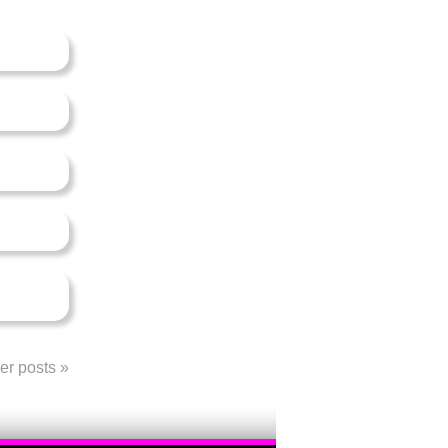
er posts
»