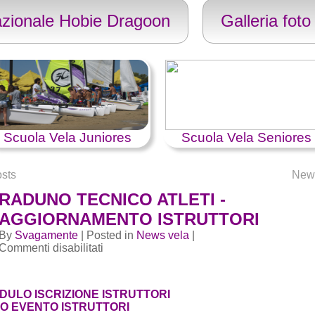
zionale Hobie Dragoon
Galleria foto
Scuola Vela Juniores
Scuola Vela Seniores
sts
New
RADUNO TECNICO ATLETI -
AGGIORNAMENTO ISTRUTTORI
By
Svagamente
| Posted in
News vela
|
su
Commenti disabilitati
RADUNO
TECNICO
ATLETI
DULO ISCRIZIONE ISTRUTTORI
-
FO EVENTO ISTRUTTORI
AGGIORNAMENTO