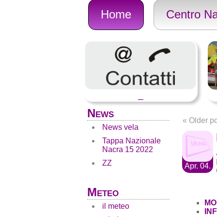
Home
Centro Na
_
News
«
Older po
News vela
Tappa Nazionale
Nacra 15 2022
ZZ
Apr. 04.
Meteo
MO
il meteo
IN