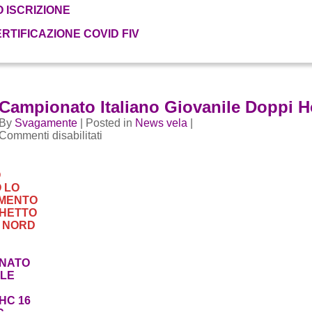
 ISCRIZIONE
RTIFICAZIONE COVID FIV
Campionato Italiano Giovanile Doppi H
By
Svagamente
| Posted in
News vela
|
su
Commenti disabilitati
Campionato
Italiano
Giovanile
O
Doppi
 LO
Hobie
IMENTO
GHETTO
A NORD
NATO
ILE
HC 16