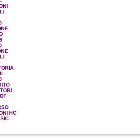
C
ONI
LI
O
ONE
O
6
O
ONE
LI
TORIA
I
O
ITO
TORI
 OF
RSO
ONI HC
SIC