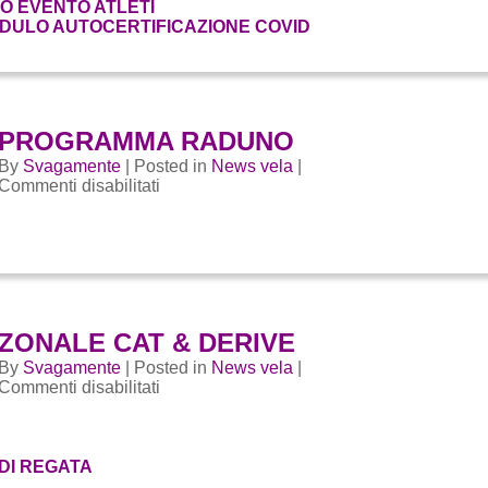
FO EVENTO ATLETI
ISTRUTTORI
DULO AUTOCERTIFICAZIONE COVID
PROGRAMMA RADUNO
By
Svagamente
| Posted in
News vela
|
su
Commenti disabilitati
PROGRAMMA
RADUNO
ZONALE CAT & DERIVE
By
Svagamente
| Posted in
News vela
|
su
Commenti disabilitati
ZONALE
CAT
&
DERIVE
DI REGATA