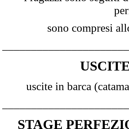
pe
sono compresi al
______________________
USCITE
uscite in barca (catama
______________________
STAGE PERFEZ