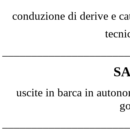
conduzione di derive e ca
tecni
______________________
SA
uscite in barca in autono
g
______________________