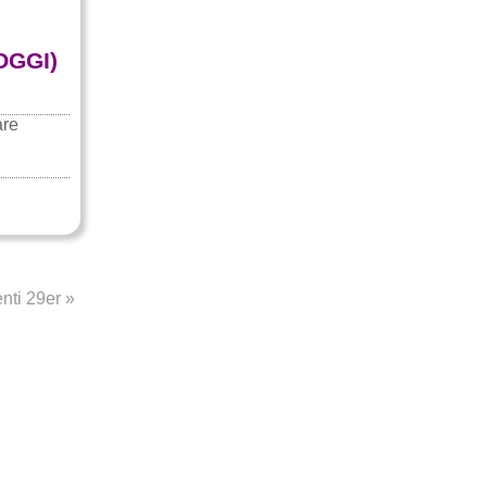
OGGI)
are
nti 29er
»