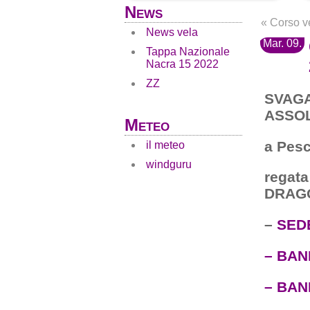
News
«
Corso ve
News vela
Mar. 09.
Tappa Nazionale
Nacra 15 2022
ZZ
SVAGA
ASSO
Meteo
a Pesc
il meteo
windguru
regata
DRAGO
–
SED
– BAN
– BAN