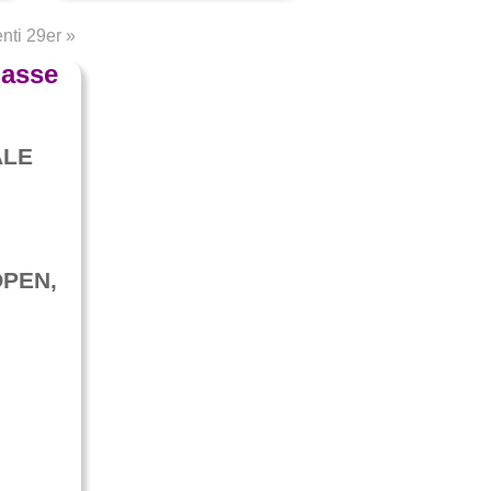
nti 29er
»
lasse
ALE
OPEN,