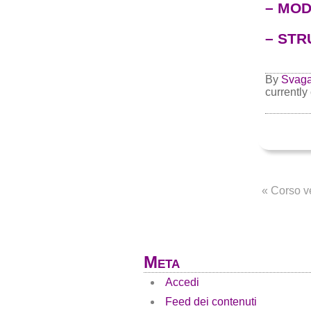
– MOD
– STR
By
Svag
currently
«
Corso ve
Meta
Accedi
Feed dei contenuti