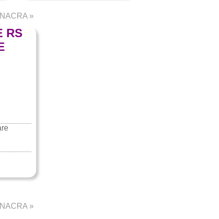
– NACRA
»
E RS
E
are
– NACRA
»