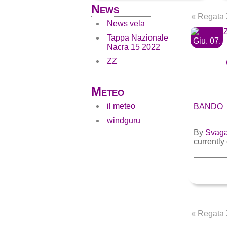
News
«
Regata 
News vela
Tappa Nazionale
Giu. 07.
Nacra 15 2022
ZZ
Meteo
il meteo
BANDO
windguru
By
Svag
currently
«
Regata 