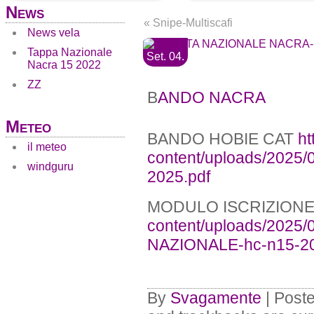
News
«
Snipe-Multiscafi
News vela
Tappa Nazionale
Set. 04.
Nacra 15 2022
ZZ
B
ANDO NACRA
Meteo
BANDO HOBIE CAT
ht
il meteo
content/uploads/2025/
windguru
2025.pdf
MODULO ISCRIZION
content/uploads/202
NAZIONALE-hc-n15-20
By
Svagamente
| Post