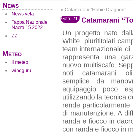
News
«
Catamarani “Hobie Dragoon”
News vela
Gen. 21.
Catamarani “To
Tappa Nazionale
Nacra 15 2022
Un progetto nato dal
ZZ
White, plurititolati ca
team internazionale di 
Meteo
rappresenta una gar
il meteo
nuovo multiscafo. Seppu
windguru
noti catamarani olim
semplice da manov
equipaggio poco es
utilizzando la tecnica 
rende particolarmente 
di manutenzione. A di
randa e fiocco in dacro
con randa e fiocco in m